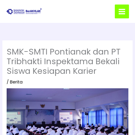
Lewati
ke
konten
SMK-SMTI Pontianak dan PT
Tribhakti Inspektama Bekali
Siswa Kesiapan Karier
/
Berita