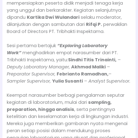
mempersiapkan peserta didik menjadi tenaga kerja
yang unggul dan berkarakter. Kegiatan selanjutnya
dipandu
Kartika Dwi Wulandari
selaku moderator,
dilanjutkan dengan sambutan dari
Rifqi P.
perwakilan
Board of Directors PT. Tribhakti Inspektama.
Sesi pertama bertajuk
“Exploring Laboratory
Work”
menghadirkan empat narasumber dari PT.
Tribhakti Inspektama, yaitu:
Sindhi Titis Trinainti,
–
Deputy Laboratory Manager
,
Akhmad Maliki
–
Preparator Supervisor
,
Febrianto Ramadhan,
–
Sampler Supervisor
,
Yulia Susanti
–
Analyst Supervisor
.
Keempat narasumber berbagi pengalaman seputar
kegiatan di laboratorium, mulai dari
sampling,
preparation, hingga analisis
, serta pentingnya
ketelitian dan keselamatan kerja di lingkungan industri.
Mereka juga memberikan gambaran nyata mengenai
peran setiap posisi dalam mendukung proses
pengujian laboratorium yang akurat dan profesional.