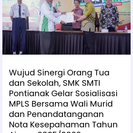
Tua
dan
Sekolah,
SMK
SMTI
Pontianak
Gelar
Sosialisasi
MPLS
Bersama
Wujud Sinergi Orang Tua
Wali
dan Sekolah, SMK SMTI
Murid
dan
Pontianak Gelar Sosialisasi
Penandatanganan
MPLS Bersama Wali Murid
Nota
Kesepahaman
dan Penandatanganan
Tahun
Nota Kesepahaman Tahun
Ajaran
2025/2026