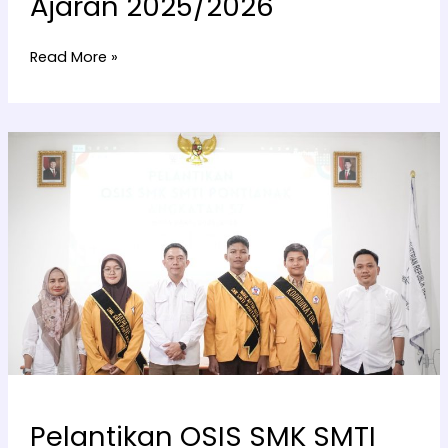
Ajaran 2025/2026
Read More »
Pelantikan
OSIS
SMK
SMTI
Pontianak
Angkatan
57:
Tonggak
Baru
Kepemimpinan
Siswa
Pelantikan OSIS SMK SMTI