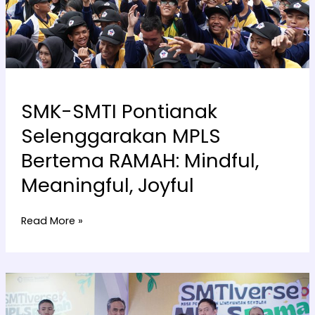
RAMAH:
Mindful,
Meaningful,
Joyful
SMK-SMTI Pontianak
Selenggarakan MPLS
Bertema RAMAH: Mindful,
Meaningful, Joyful
Read More »
Wujud
Sinergi
Orang