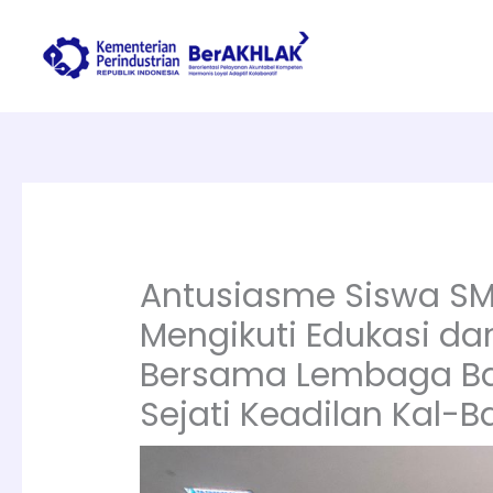
Lewati
ke
konten
Antusiasme Siswa SM
Mengikuti Edukasi dan 
Bersama Lembaga Ba
Sejati Keadilan Kal-B