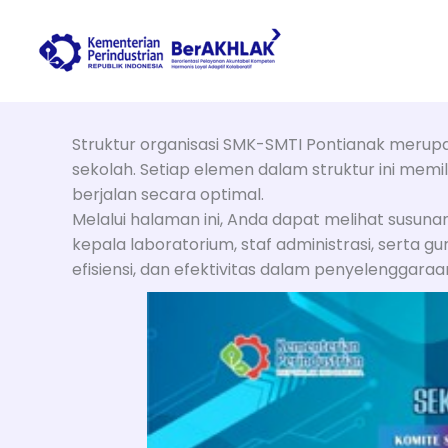
Lewati
ke
konten
Struktur organisasi SMK-SMTI Pontianak merupa
sekolah. Setiap elemen dalam struktur ini me
berjalan secara optimal.
Melalui halaman ini, Anda dapat melihat susunan
kepala laboratorium, staf administrasi, serta g
efisiensi, dan efektivitas dalam penyelenggaraa